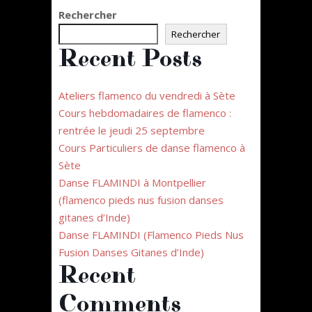
Rechercher
Rechercher
Recent Posts
Ateliers flamenco du vendredi à Sète
Cours hebdomadaires de flamenco :
rentrée le jeudi 25 septembre
Cours Particuliers de danse flamenco à
Sète
Danse FLAMINDI à Montpellier
(flamenco pieds nus fusion danses
gitanes d’Inde)
Danse FLAMINDI (Flamenco Pieds Nus
Fusion Danses Gitanes d’Inde)
Recent
Comments