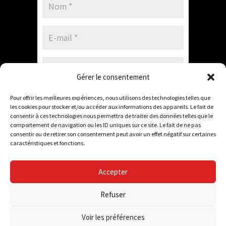
Gérer le consentement
Enregistrer mon nom, mon e-mail et mon
Pour offrir les meilleures expériences, nous utilisons des technologies telles que
site dans le navigateur pour mon prochain
les cookies pour stocker et/ou accéder aux informations des appareils. Le fait de
consentir à ces technologies nous permettra de traiter des données telles que le
commentaire.
comportement de navigation ou les ID uniques sur ce site. Le fait de ne pas
consentir ou de retirer son consentement peut avoir un effet négatif sur certaines
caractéristiques et fonctions.
Accepter
Refuser
Compagnie Miracielo -2026 - © tous droits réservés
Voir les préférences