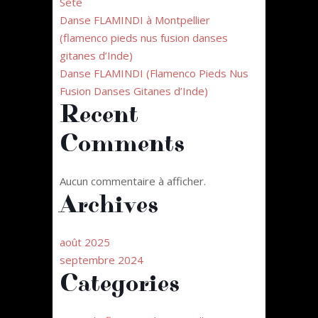
Sète
Danse FLAMINDI à Montpellier
(flamenco pieds nus fusion danses
gitanes d’Inde)
Danse FLAMINDI (Flamenco Pieds Nus
Fusion Danses Gitanes d’Inde)
Recent
Comments
Aucun commentaire à afficher.
Archives
août 2025
septembre 2024
Categories